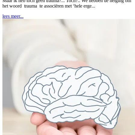
Maar ík heb toch geen trauma?... Toch?.. We hebben de neiging om
het woord trauma te associëren met ‘hele erge...
lees meer...