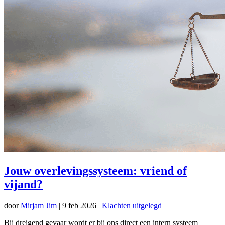
Jouw overlevingssysteem: vriend of
vijand?
door
Mirjam Jim
|
9 feb 2026
|
Klachten uitgelegd
Bij dreigend gevaar wordt er bij ons direct een intern systeem