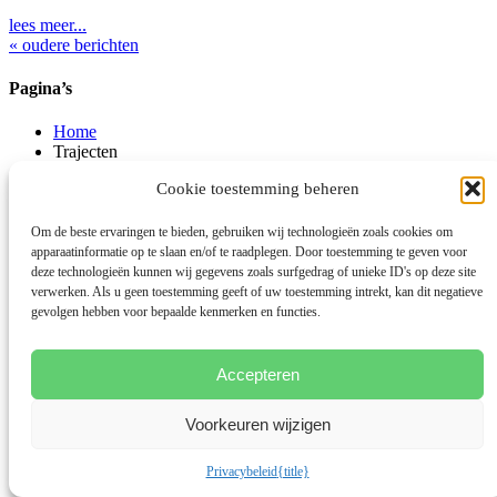
lees meer...
« oudere berichten
Pagina’s
Home
Trajecten
Voor vrouwen
Cookie toestemming beheren
Voor kinderen
Energy Healing
Blog
Om de beste ervaringen te bieden, gebruiken wij technologieën zoals cookies om
Over Mirjam
apparaatinformatie op te slaan en/of te raadplegen. Door toestemming te geven voor
Contact
deze technologieën kunnen wij gegevens zoals surfgedrag of unieke ID's op deze site
Gratis eBook
verwerken. Als u geen toestemming geeft of uw toestemming intrekt, kan dit negatieve
gevolgen hebben voor bepaalde kenmerken en functies.
Interessante onderwerpen
Accepteren
Klachten uitgelegd
Tips en oefeningen
Verhalen uit mijn praktijk
Voorkeuren wijzigen
Bedrijfsgegevens:
Privacybeleid
{title}