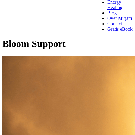
Energy
Healing
Blog
Over Mirjam
Contact
Gratis eBook
Bloom Support