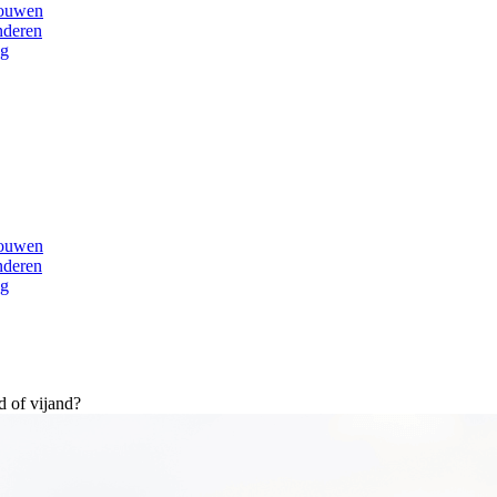
rouwen
nderen
ng
rouwen
nderen
ng
d of vijand?