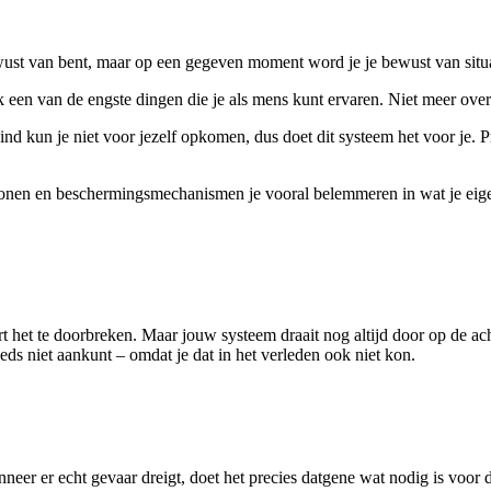
ewust van bent, maar op een gegeven moment word je je bewust van situati
 een van de engste dingen die je als mens kunt ervaren. Niet meer ove
ind kun je niet voor jezelf opkomen, dus doet dit systeem het voor je. P
ronen en beschermingsmechanismen je vooral belemmeren in wat je eigenl
rt het te doorbreken. Maar jouw systeem draait nog altijd door op de ach
eds niet aankunt – omdat je dat in het verleden ook niet kon.
eer er echt gevaar dreigt, doet het precies datgene wat nodig is voor de