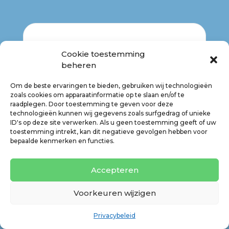
Opleidingen
Cookie toestemming
Klinische Psychologie
beheren
(Vrije Universteit van Amsterdam)
Om de beste ervaringen te bieden, gebruiken wij technologieën
Brainspotting Phase 1 & 2
zoals cookies om apparaatinformatie op te slaan en/of te
(Brainspotting NL, Amsterdam)
raadplegen. Door toestemming te geven voor deze
technologieën kunnen wij gegevens zoals surfgedrag of unieke
Luisterkind methode
ID's op deze site verwerken. Als u geen toestemming geeft of uw
(Luisterkind NL, Nieuw-Vennep)
toestemming intrekt, kan dit negatieve gevolgen hebben voor
bepaalde kenmerken en functies.
Source Healing
(The Healing Experience)
Accepteren
Voorkeuren wijzigen
Privacybeleid
Beroepsverenigingen